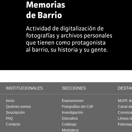
INSTITUCIONALES
SECCIONES
DESTA
Inicio
Exposiciones
MUFF, fes
Quiénes somos
Fotografías del CdF
Canal d
Suscripción
Investigación
Convoca
FAQ
Educativa
Líneas d
Contacto
Catálogo
Fotoviaj
Mediateca