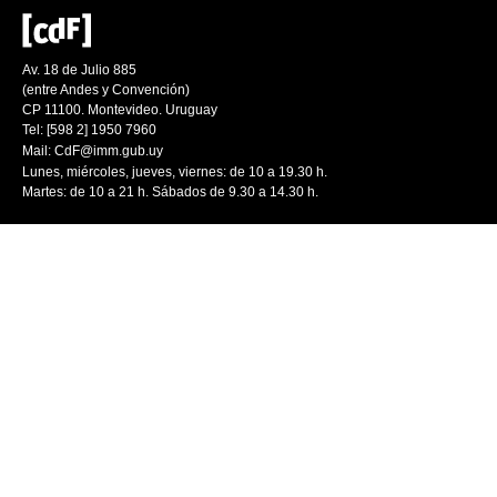
Av. 18 de Julio 885
(entre Andes y Convención)
CP 11100. Montevideo. Uruguay
Tel: [598 2] 1950 7960
Mail:
CdF@imm.gub.uy
Lunes, miércoles, jueves, viernes: de 10 a 19.30 h.
Martes: de 10 a 21 h. Sábados de 9.30 a 14.30 h.