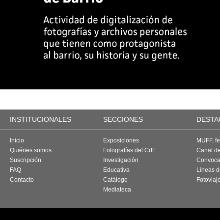
INSTITUCIONALES
SECCIONES
DESTA
Inicio
Exposiciones
MUFF, fes
Quiénes somos
Fotografías del CdF
Canal d
Suscripción
Investigación
Convoca
FAQ
Educativa
Líneas d
Contacto
Catálogo
Fotoviaj
Mediateca