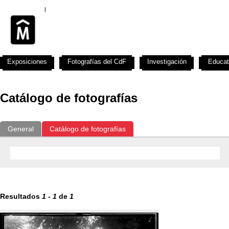
Exposiciones
Fotografías del CdF
Investigación
Educat
Catálogo de fotografías
General
Catálogo de fotografías
Resultados
1
-
1
de
1