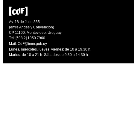
Av. 18 de Julio 885
(entre Andes y Convención)
CP 11100. Montevideo. Uruguay
Tel: [598 2] 1950 7960
Mail:
CdF@imm.gub.uy
Lunes, miércoles, jueves, viernes: de 10 a 19.30 h.
Martes: de 10 a 21 h. Sábados de 9.30 a 14.30 h.