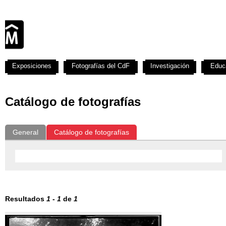
Exposiciones
Fotografías del CdF
Investigación
Educ
Catálogo de fotografías
General
Catálogo de fotografías
Resultados
1
-
1
de
1