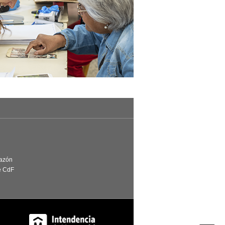
Razón
e CdF