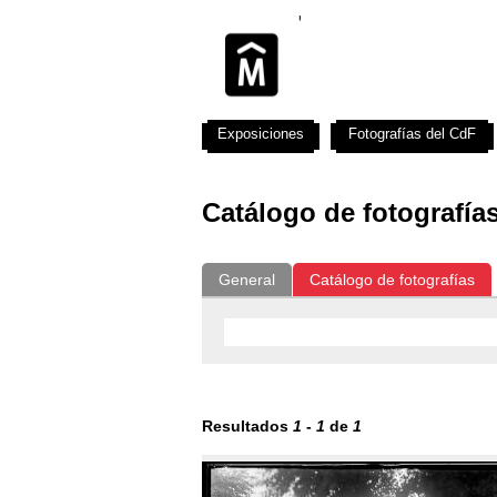
Exposiciones
Fotografías del CdF
Catálogo de fotografía
General
Catálogo de fotografías
Resultados
1
-
1
de
1