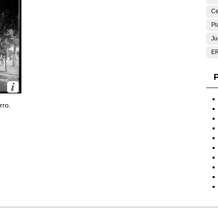
Ce
Pl
Ju
E
P
rro.