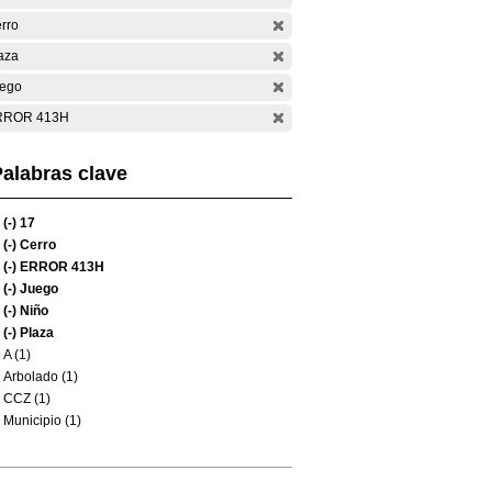
rro
aza
ego
RROR 413H
alabras clave
(-)
17
(-)
Cerro
(-)
ERROR 413H
(-)
Juego
(-)
Niño
(-)
Plaza
A (1)
Arbolado (1)
CCZ (1)
Municipio (1)