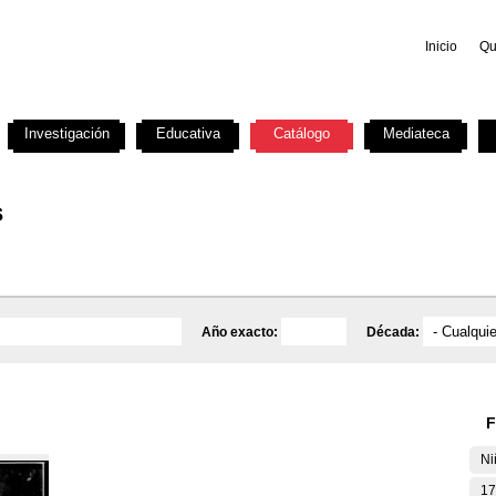
Inicio
Qu
Investigación
Educativa
Catálogo
Mediateca
s
Año exacto:
Década:
F
Ni
17