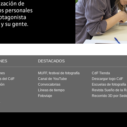
NES
DESTACADOS
nes
MUFF, festival de fotografía
CdF Tienda
as del CdF
Canal de YouTube
Descargar logo CdF
ión
Convocatorias
Escuelas de fotografía
Líneas de tiempo
Revista Sueño de la 
Fotoviaje
Recorrido 3D por Sed
a