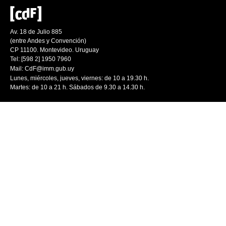
Av. 18 de Julio 885
(entre Andes y Convención)
CP 11100. Montevideo. Uruguay
Tel: [598 2] 1950 7960
Mail:
CdF@imm.gub.uy
Lunes, miércoles, jueves, viernes: de 10 a 19.30 h.
Martes: de 10 a 21 h. Sábados de 9.30 a 14.30 h.