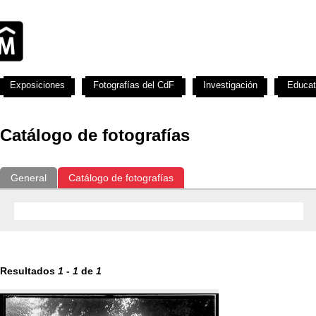
Exposiciones
Fotografías del CdF
Investigación
Educat
Catálogo de fotografías
General
Catálogo de fotografías
Resultados
1
-
1
de
1