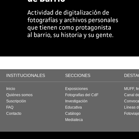
INSTITUCIONALES
SECCIONES
DESTA
Inicio
Exposiciones
MUFF, fes
Quiénes somos
Fotografías del CdF
Canal d
Suscripción
Investigación
Convoca
FAQ
Educativa
Líneas d
Contacto
Catálogo
Fotoviaj
Mediateca