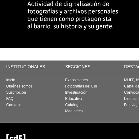
INSTITUCIONALES
SECCIONES
DESTA
Inicio
Exposiciones
MUFF, fes
Quiénes somos
Fotografías del CdF
Canal d
Suscripción
Investigación
Convoca
FAQ
Educativa
Líneas d
Contacto
Catálogo
Fotoviaj
Mediateca