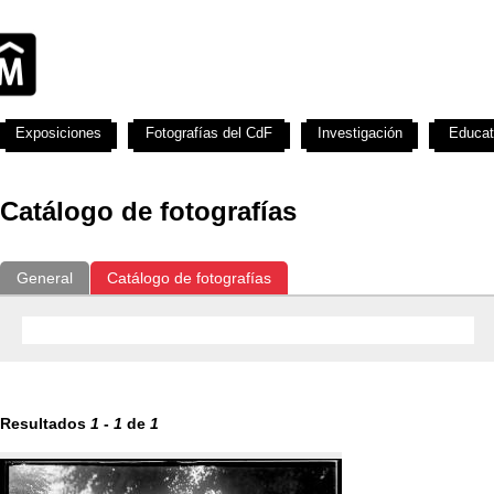
Exposiciones
Fotografías del CdF
Investigación
Educat
Catálogo de fotografías
General
Catálogo de fotografías
Resultados
1
-
1
de
1