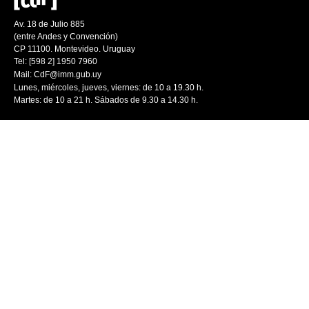
Av. 18 de Julio 885
(entre Andes y Convención)
CP 11100. Montevideo. Uruguay
Tel: [598 2] 1950 7960
Mail:
CdF@imm.gub.uy
Lunes, miércoles, jueves, viernes: de 10 a 19.30 h.
Martes: de 10 a 21 h. Sábados de 9.30 a 14.30 h.