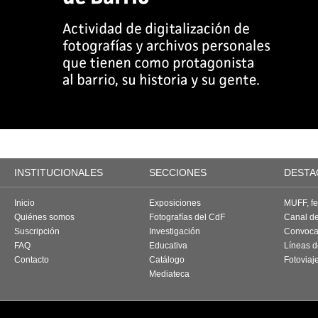
INSTITUCIONALES
SECCIONES
DESTA
Inicio
Exposiciones
MUFF, fes
Quiénes somos
Fotografías del CdF
Canal d
Suscripción
Investigación
Convoca
FAQ
Educativa
Líneas d
Contacto
Catálogo
Fotoviaj
Mediateca