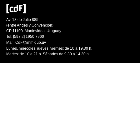
Av. 18 de Julio 885
(entre Andes y Convención)
CP 11100. Montevideo. Uruguay
Tel: [598 2] 1950 7960
Mail:
CdF@imm.gub.uy
Lunes, miércoles, jueves, viernes: de 10 a 19.30 h.
Martes: de 10 a 21 h. Sábados de 9.30 a 14.30 h.