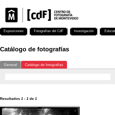
Exposiciones
Fotografías del CdF
Investigación
Educat
Catálogo de fotografías
General
Catálogo de fotografías
Resultados
1
-
1
de
1