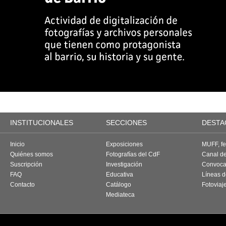
INSTITUCIONALES
SECCIONES
DESTA
Inicio
Exposiciones
MUFF, fes
Quiénes somos
Fotografías del CdF
Canal d
Suscripción
Investigación
Convoca
FAQ
Educativa
Líneas d
Contacto
Catálogo
Fotoviaj
Mediateca