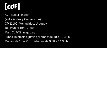
Av. 18 de Julio 885
(entre Andes y Convención)
CP 11100. Montevideo. Uruguay
Tel: [598 2] 1950 7960
Mail:
CdF@imm.gub.uy
Lunes, miércoles, jueves, viernes: de 10 a 19.30 h.
Martes: de 10 a 21 h. Sábados de 9.30 a 14.30 h.