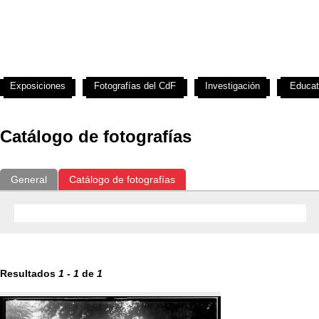
Exposiciones
Fotografías del CdF
Investigación
Educat
Catálogo de fotografías
General
Catálogo de fotografías
Resultados
1
-
1
de
1