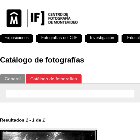
Exposiciones
Fotografías del CdF
Investigación
Educat
Catálogo de fotografías
General
Catálogo de fotografías
Resultados
1
-
1
de
1