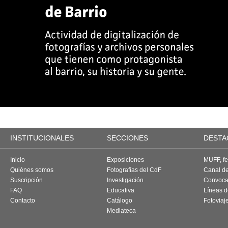
INSTITUCIONALES
SECCIONES
DESTA
Inicio
Exposiciones
MUFF, fes
Quiénes somos
Fotografías del CdF
Canal d
Suscripción
Investigación
Convoca
FAQ
Educativa
Líneas d
Contacto
Catálogo
Fotoviaj
Mediateca