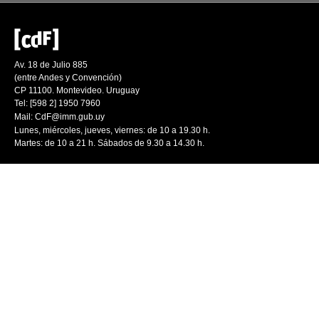
Av. 18 de Julio 885
(entre Andes y Convención)
CP 11100. Montevideo. Uruguay
Tel: [598 2] 1950 7960
Mail:
CdF@imm.gub.uy
Lunes, miércoles, jueves, viernes: de 10 a 19.30 h.
Martes: de 10 a 21 h. Sábados de 9.30 a 14.30 h.