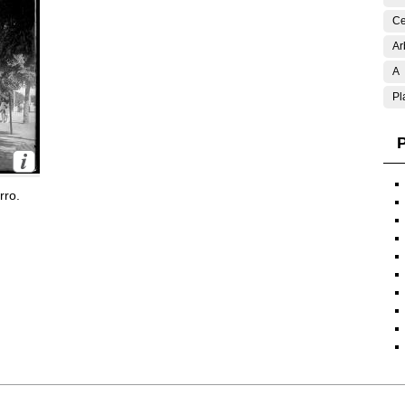
Ce
Ar
A
Pl
P
rro.