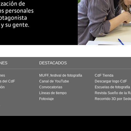
NES
DESTACADOS
nes
MUFF, festival de fotografía
CdF Tienda
as del CdF
Canal de YouTube
Descargar logo CdF
ión
Convocatorias
Escuelas de fotografía
Líneas de tiempo
Revista Sueño de la 
Fotoviaje
Recorrido 3D por Sed
a