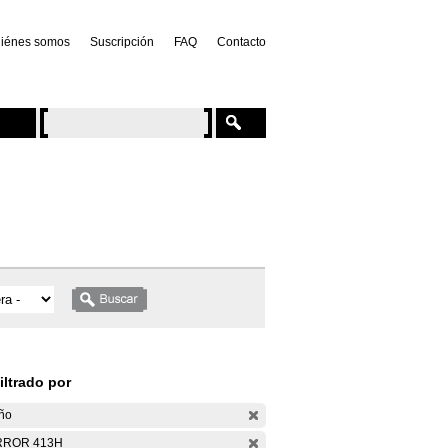
iénes somos
Suscripción
FAQ
Contacto
iltrado por
ño
RROR 413H