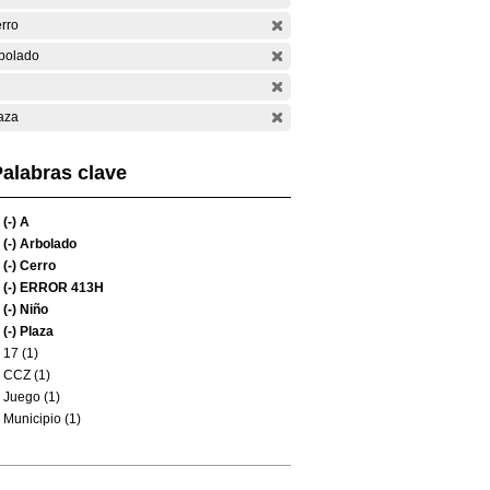
rro
bolado
aza
alabras clave
(-)
A
(-)
Arbolado
(-)
Cerro
(-)
ERROR 413H
(-)
Niño
(-)
Plaza
17 (1)
CCZ (1)
Juego (1)
Municipio (1)