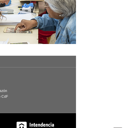
Razón
e CdF