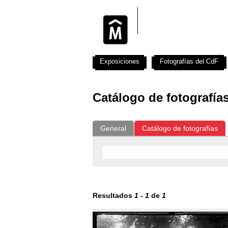
Exposiciones
Fotografías del CdF
Catálogo de fotografía
General
Catálogo de fotografías
Resultados
1
-
1
de
1