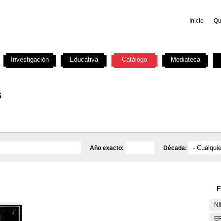
Inicio
Qu
Investigación
Educativa
Catálogo
Mediateca
s
Año exacto:
Década:
F
Ni
E