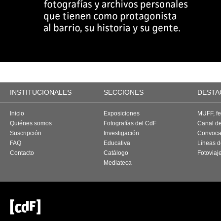
INSTITUCIONALES
SECCIONES
DESTA
Inicio
Exposiciones
MUFF, fes
Quiénes somos
Fotografías del CdF
Canal d
Suscripción
Investigación
Convoca
FAQ
Educativa
Líneas d
Contacto
Catálogo
Fotoviaj
Mediateca