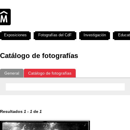
Exposiciones
Fotografías del CdF
Investigación
Educat
Catálogo de fotografías
General
Catálogo de fotografías
Resultados
1
-
1
de
1