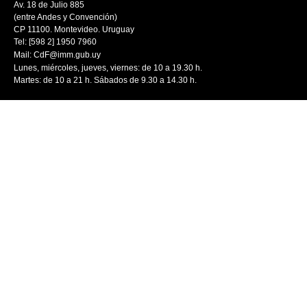
Av. 18 de Julio 885
(entre Andes y Convención)
CP 11100. Montevideo. Uruguay
Tel: [598 2] 1950 7960
Mail:
CdF@imm.gub.uy
Lunes, miércoles, jueves, viernes: de 10 a 19.30 h.
Martes: de 10 a 21 h. Sábados de 9.30 a 14.30 h.