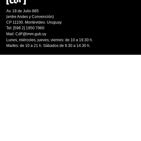
Av. 18 de Julio 885
(entre Andes y Convención)
CP 11100. Montevideo. Uruguay
Tel: [598 2] 1950 7960
Mail:
CdF@imm.gub.uy
Lunes, miércoles, jueves, viernes: de 10 a 19.30 h.
Martes: de 10 a 21 h. Sábados de 9.30 a 14.30 h.