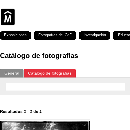
Exposiciones
Fotografías del CdF
Investigación
Educat
Catálogo de fotografías
General
Catálogo de fotografías
Resultados
1
-
1
de
1