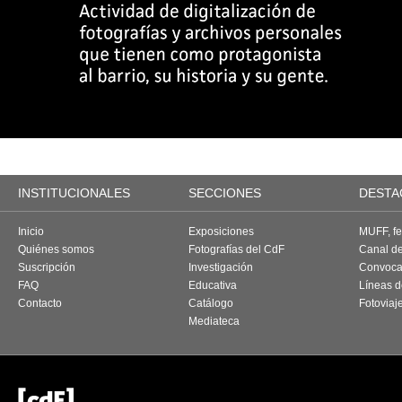
INSTITUCIONALES
SECCIONES
DESTA
Inicio
Exposiciones
MUFF, fes
Quiénes somos
Fotografías del CdF
Canal d
Suscripción
Investigación
Convoca
FAQ
Educativa
Líneas d
Contacto
Catálogo
Fotoviaj
Mediateca