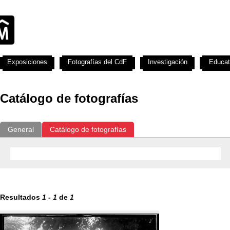
Exposiciones
Fotografías del CdF
Investigación
Educat
Catálogo de fotografías
General
Catálogo de fotografías
Resultados
1
-
1
de
1