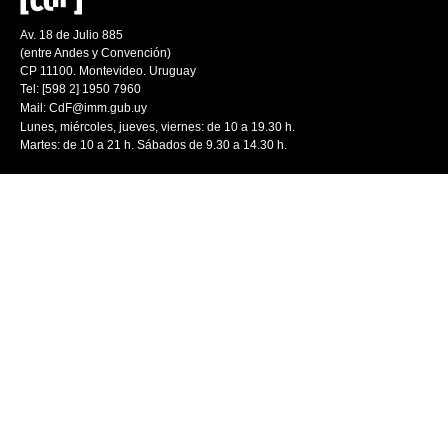
Av. 18 de Julio 885
(entre Andes y Convención)
CP 11100. Montevideo. Uruguay
Tel: [598 2] 1950 7960
Mail:
CdF@imm.gub.uy
Lunes, miércoles, jueves, viernes: de 10 a 19.30 h.
Martes: de 10 a 21 h. Sábados de 9.30 a 14.30 h.