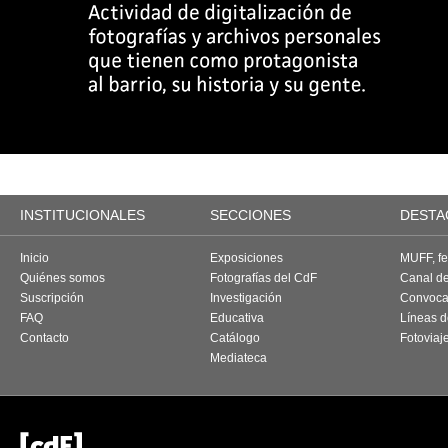
INSTITUCIONALES
SECCIONES
DESTA
Inicio
Exposiciones
MUFF, fes
Quiénes somos
Fotografías del CdF
Canal d
Suscripción
Investigación
Convoca
FAQ
Educativa
Líneas d
Contacto
Catálogo
Fotoviaj
Mediateca