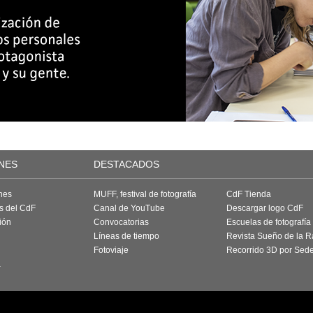
NES
DESTACADOS
nes
MUFF, festival de fotografía
CdF Tienda
as del CdF
Canal de YouTube
Descargar logo CdF
ión
Convocatorias
Escuelas de fotografía
Líneas de tiempo
Revista Sueño de la 
Fotoviaje
Recorrido 3D por Sed
a