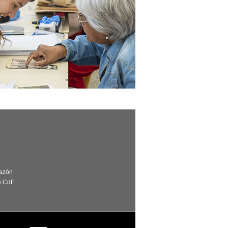
Razón
e CdF