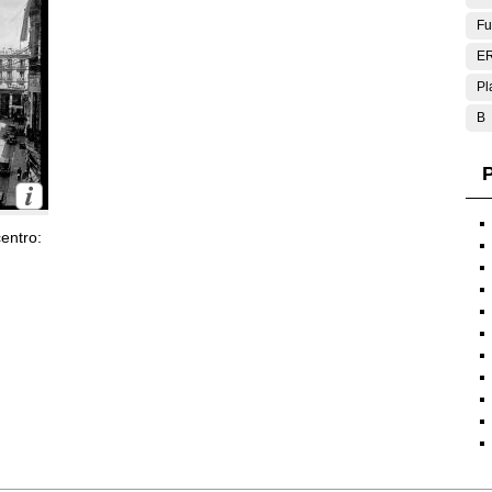
Fu
E
Pl
B
P
entro: