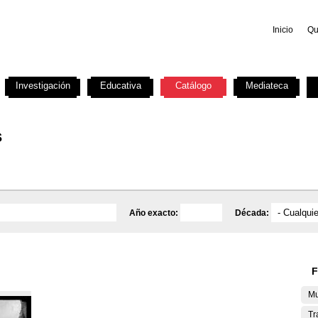
Inicio
Qu
Investigación
Educativa
Catálogo
Mediateca
s
Año exacto:
Década:
F
Mu
Tr