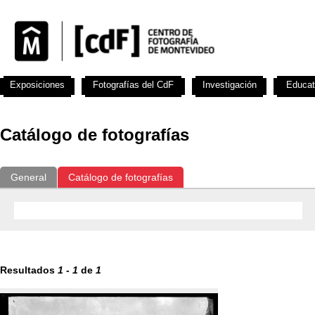
Exposiciones
Fotografías del CdF
Investigación
Educat
Catálogo de fotografías
General
Catálogo de fotografías
Resultados
1
-
1
de
1