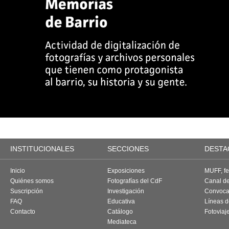
INSTITUCIONALES
SECCIONES
DESTA
Inicio
Exposiciones
MUFF, fes
Quiénes somos
Fotografías del CdF
Canal d
Suscripción
Investigación
Convoca
FAQ
Educativa
Líneas d
Contacto
Catálogo
Fotoviaj
Mediateca