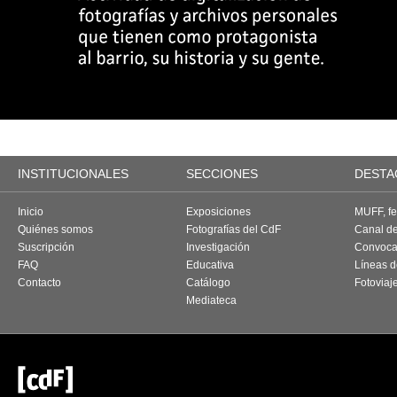
INSTITUCIONALES
SECCIONES
DESTA
Inicio
Exposiciones
MUFF, fes
Quiénes somos
Fotografías del CdF
Canal d
Suscripción
Investigación
Convoca
FAQ
Educativa
Líneas d
Contacto
Catálogo
Fotoviaj
Mediateca