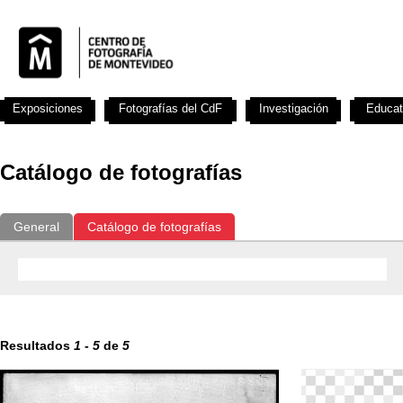
Exposiciones
Fotografías del CdF
Investigación
Educat
Catálogo de fotografías
General
Catálogo de fotografías
Resultados
1
-
5
de
5