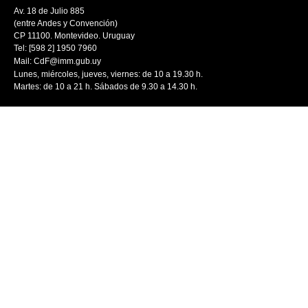
Av. 18 de Julio 885
(entre Andes y Convención)
CP 11100. Montevideo. Uruguay
Tel: [598 2] 1950 7960
Mail:
CdF@imm.gub.uy
Lunes, miércoles, jueves, viernes: de 10 a 19.30 h.
Martes: de 10 a 21 h. Sábados de 9.30 a 14.30 h.