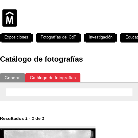
Exposiciones
Fotografías del CdF
Investigación
Educat
Catálogo de fotografías
General
Catálogo de fotografías
Resultados
1
-
1
de
1