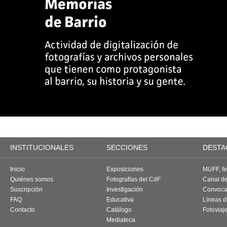
INSTITUCIONALES
SECCIONES
DESTA
Inicio
Exposiciones
MUFF, fes
Quiénes somos
Fotografías del CdF
Canal d
Suscripción
Investigación
Convoca
FAQ
Educativa
Líneas d
Contacto
Catálogo
Fotoviaj
Mediateca