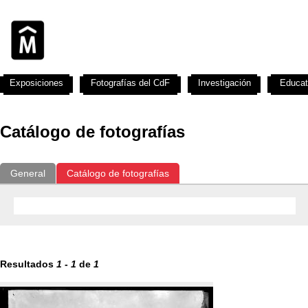
Exposiciones
Fotografías del CdF
Investigación
Educat
Catálogo de fotografías
General
Catálogo de fotografías
Resultados
1
-
1
de
1