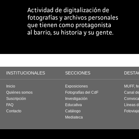
INSTITUCIONALES
SECCIONES
DESTA
Inicio
Exposiciones
MUFF, fes
Quiénes somos
Fotografías del CdF
Canal d
Suscripción
Investigación
Convoca
FAQ
Educativa
Líneas d
Contacto
Catálogo
Fotoviaj
Mediateca