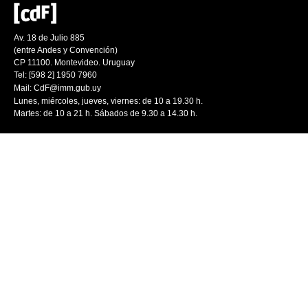
Av. 18 de Julio 885
(entre Andes y Convención)
CP 11100. Montevideo. Uruguay
Tel: [598 2] 1950 7960
Mail:
CdF@imm.gub.uy
Lunes, miércoles, jueves, viernes: de 10 a 19.30 h.
Martes: de 10 a 21 h. Sábados de 9.30 a 14.30 h.