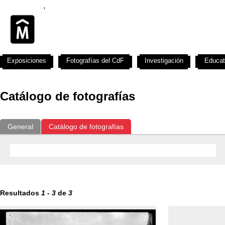
Exposiciones
Fotografías del CdF
Investigación
Educat
Catálogo de fotografías
General
Catálogo de fotografías
Resultados
1
-
3
de
3