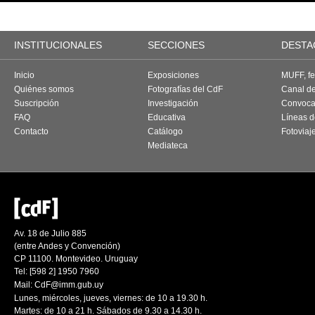
INSTITUCIONALES
SECCIONES
DESTA
Inicio
Exposiciones
MUFF, fes
Quiénes somos
Fotografías del CdF
Canal d
Suscripción
Investigación
Convoca
FAQ
Educativa
Líneas d
Contacto
Catálogo
Fotoviaj
Mediateca
Av. 18 de Julio 885
(entre Andes y Convención)
CP 11100. Montevideo. Uruguay
Tel: [598 2] 1950 7960
Mail:
CdF@imm.gub.uy
Lunes, miércoles, jueves, viernes: de 10 a 19.30 h.
Martes: de 10 a 21 h. Sábados de 9.30 a 14.30 h.