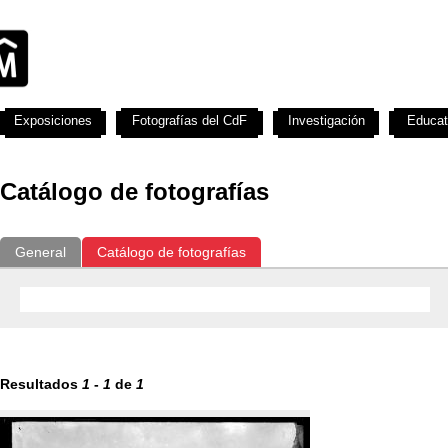
Exposiciones
Fotografías del CdF
Investigación
Educat
Catálogo de fotografías
General
Catálogo de fotografías
Resultados
1
-
1
de
1