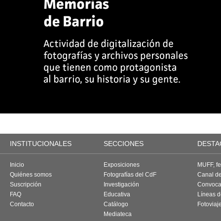
INSTITUCIONALES
SECCIONES
DESTA
Inicio
Exposiciones
MUFF, fes
Quiénes somos
Fotografías del CdF
Canal d
Suscripción
Investigación
Convoca
FAQ
Educativa
Líneas d
Contacto
Catálogo
Fotoviaj
Mediateca