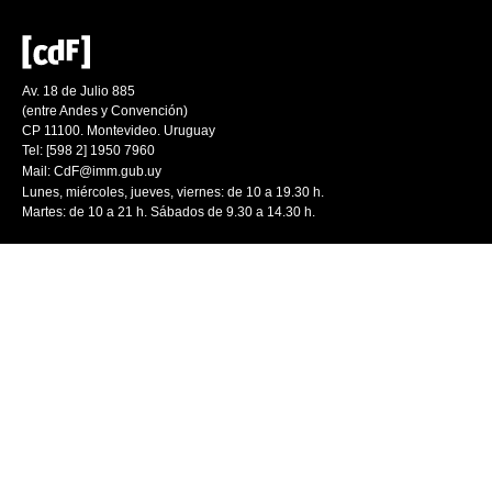
Av. 18 de Julio 885
(entre Andes y Convención)
CP 11100. Montevideo. Uruguay
Tel: [598 2] 1950 7960
Mail:
CdF@imm.gub.uy
Lunes, miércoles, jueves, viernes: de 10 a 19.30 h.
Martes: de 10 a 21 h. Sábados de 9.30 a 14.30 h.