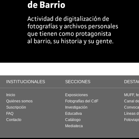
INSTITUCIONALES
SECCIONES
DESTA
Inicio
Exposiciones
MUFF, fes
Quiénes somos
Fotografías del CdF
Canal d
Suscripción
Investigación
Convoca
FAQ
Educativa
Líneas d
Contacto
Catálogo
Fotoviaj
Mediateca