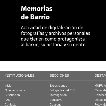
INSTITUCIONALES
SECCIONES
DESTA
Inicio
Exposiciones
MUFF, fes
Quiénes somos
Fotografías del CdF
Canal d
Suscripción
Investigación
Convoca
FAQ
Educativa
Líneas d
Contacto
Catálogo
Fotoviaj