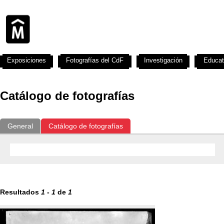
Exposiciones
Fotografías del CdF
Investigación
Educat
Catálogo de fotografías
General
Catálogo de fotografías
Resultados
1
-
1
de
1