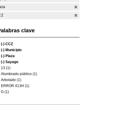
aza
CZ
alabras clave
(-)
CCZ
(-)
Municipio
(-)
Plaza
(-)
Sayago
13 (1)
Alumbrado público (1)
Arbolado (1)
ERROR 413H (1)
G (1)