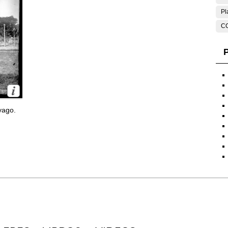
Pl
C
P
yago.