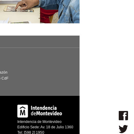
Razón
e CdF
Intendencia de Montevideo
Edificio Sede: Av. 18 de Julio 1360
Tel: [598 2] 1950