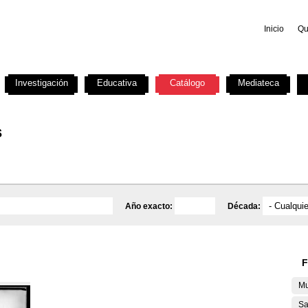
Inicio
Qu
Investigación
Educativa
Catálogo
Mediateca
s
Año exacto:
Década:
F
Mu
Sa