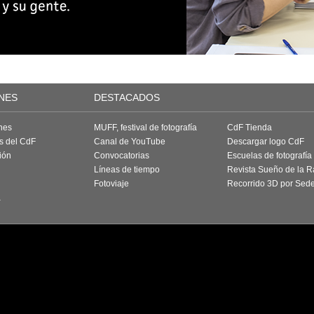
NES
DESTACADOS
nes
MUFF, festival de fotografía
CdF Tienda
as del CdF
Canal de YouTube
Descargar logo CdF
ión
Convocatorias
Escuelas de fotografía
Líneas de tiempo
Revista Sueño de la 
Fotoviaje
Recorrido 3D por Sed
a