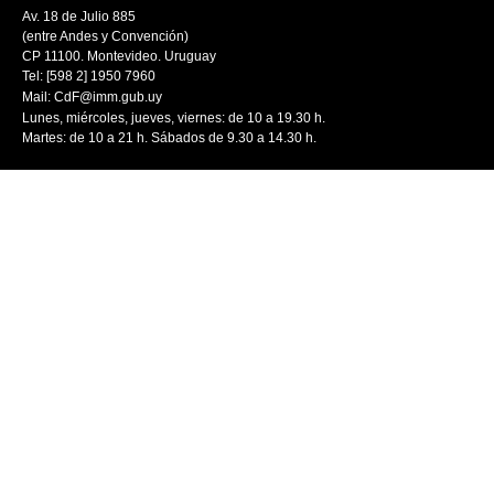
Av. 18 de Julio 885
(entre Andes y Convención)
CP 11100. Montevideo. Uruguay
Tel: [598 2] 1950 7960
Mail:
CdF@imm.gub.uy
Lunes, miércoles, jueves, viernes: de 10 a 19.30 h.
Martes: de 10 a 21 h. Sábados de 9.30 a 14.30 h.