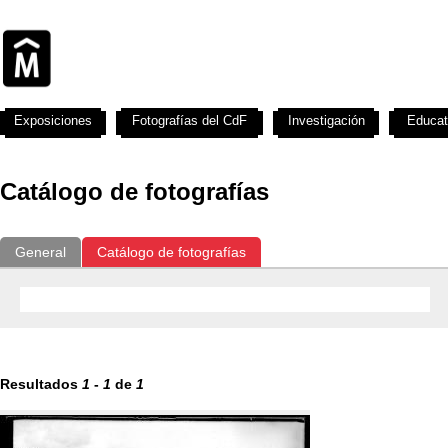
Exposiciones
Fotografías del CdF
Investigación
Educat
Catálogo de fotografías
General
Catálogo de fotografías
Resultados
1
-
1
de
1