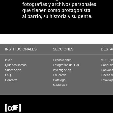
INSTITUCIONALES
SECCIONES
DESTA
Inicio
Exposiciones
MUFF, fes
Quiénes somos
Fotografías del CdF
Canal d
Suscripción
Investigación
Convoca
FAQ
Educativa
Líneas d
Contacto
Catálogo
Fotoviaj
Mediateca