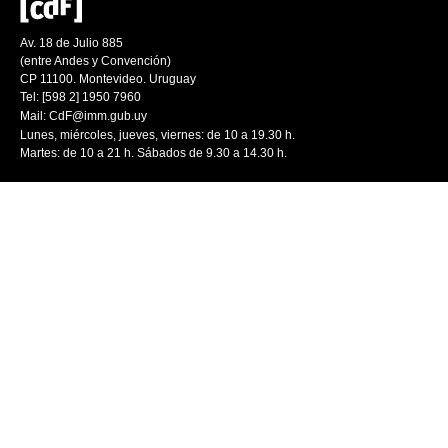
Av. 18 de Julio 885
(entre Andes y Convención)
CP 11100. Montevideo. Uruguay
Tel: [598 2] 1950 7960
Mail:
CdF@imm.gub.uy
Lunes, miércoles, jueves, viernes: de 10 a 19.30 h.
Martes: de 10 a 21 h. Sábados de 9.30 a 14.30 h.