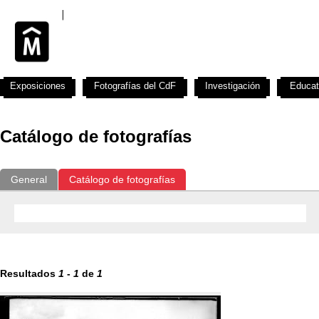
Exposiciones
Fotografías del CdF
Investigación
Educat
Catálogo de fotografías
General
Catálogo de fotografías
Resultados
1
-
1
de
1