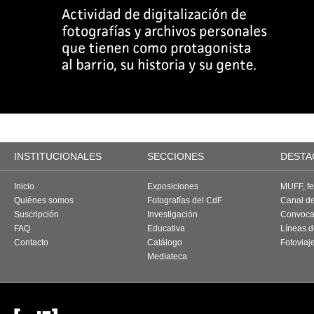
INSTITUCIONALES
SECCIONES
DESTA
Inicio
Exposiciones
MUFF, fes
Quiénes somos
Fotografías del CdF
Canal d
Suscripción
Investigación
Convoca
FAQ
Educativa
Líneas d
Contacto
Catálogo
Fotoviaj
Mediateca