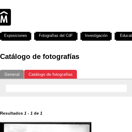
Exposiciones
Fotografías del CdF
Investigación
Educat
Catálogo de fotografías
General
Catálogo de fotografías
Resultados
1
-
1
de
1