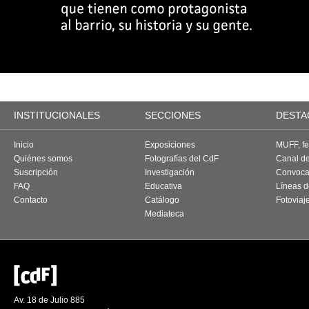
INSTITUCIONALES
SECCIONES
DESTA
Inicio
Exposiciones
MUFF, fes
Quiénes somos
Fotografías del CdF
Canal d
Suscripción
Investigación
Convoca
FAQ
Educativa
Líneas d
Contacto
Catálogo
Fotoviaj
Mediateca
Av. 18 de Julio 885