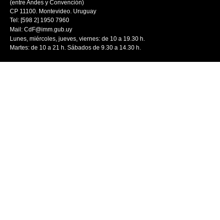
(entre Andes y Convención)
CP 11100. Montevideo. Uruguay
Tel: [598 2] 1950 7960
Mail:
CdF@imm.gub.uy
Lunes, miércoles, jueves, viernes: de 10 a 19.30 h.
Martes: de 10 a 21 h. Sábados de 9.30 a 14.30 h.