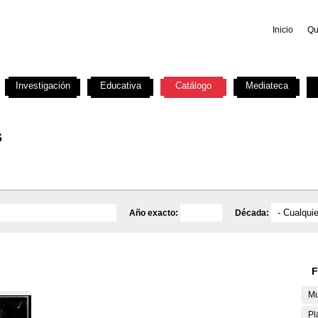
Inicio
Qu
Investigación
Educativa
Catálogo
Mediateca
s
Año exacto:
Década:
F
Mu
Pl