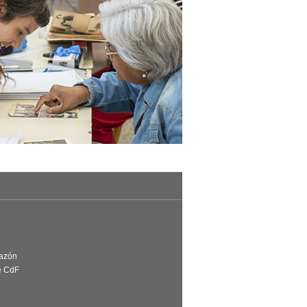
Razón
e CdF