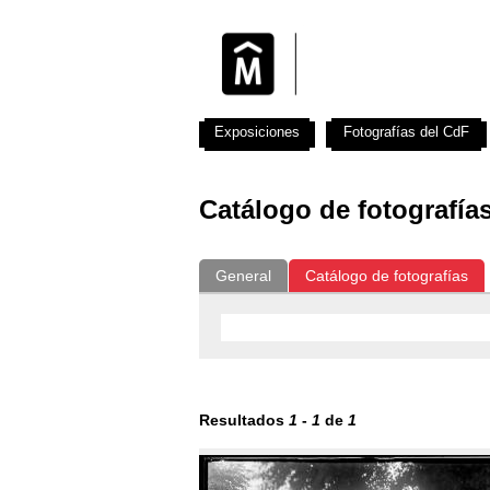
Exposiciones
Fotografías del CdF
Catálogo de fotografía
General
Catálogo de fotografías
Resultados
1
-
1
de
1