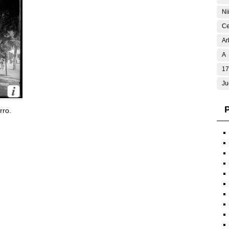
Ni
Ce
Ar
A
17
Ju
P
rro.