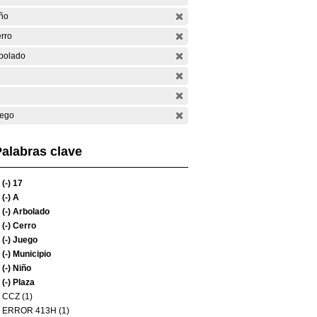
ño
rro
bolado
ego
alabras clave
(-)
17
(-)
A
(-)
Arbolado
(-)
Cerro
(-)
Juego
(-)
Municipio
(-)
Niño
(-)
Plaza
CCZ (1)
ERROR 413H (1)