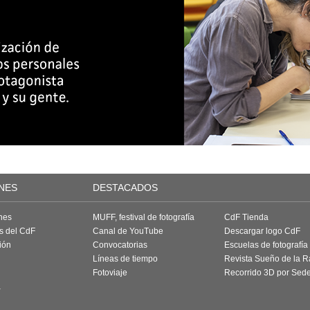
NES
DESTACADOS
nes
MUFF, festival de fotografía
CdF Tienda
as del CdF
Canal de YouTube
Descargar logo CdF
ión
Convocatorias
Escuelas de fotografía
Líneas de tiempo
Revista Sueño de la 
Fotoviaje
Recorrido 3D por Sed
a