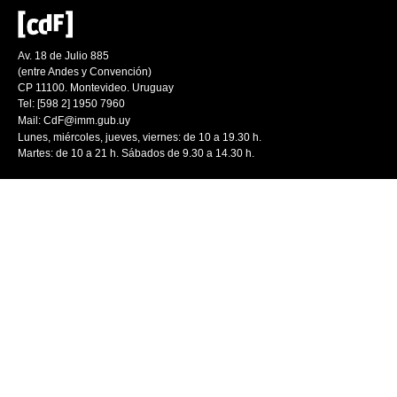
Av. 18 de Julio 885
(entre Andes y Convención)
CP 11100. Montevideo. Uruguay
Tel: [598 2] 1950 7960
Mail:
CdF@imm.gub.uy
Lunes, miércoles, jueves, viernes: de 10 a 19.30 h.
Martes: de 10 a 21 h. Sábados de 9.30 a 14.30 h.