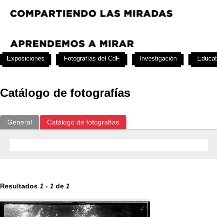
Exposiciones
Fotografías del CdF
Investigación
Educat
Catálogo de fotografías
General
Catálogo de fotografías
Resultados
1
-
1
de
1