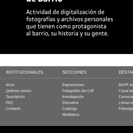
INSTITUCIONALES
SECCIONES
DESTA
Inicio
Exposiciones
MUFF, fes
Quiénes somos
Fotografías del CdF
Canal d
Suscripción
Investigación
Convoca
FAQ
Educativa
Líneas d
Contacto
Catálogo
Fotoviaj
Mediateca