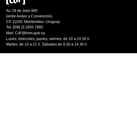
Av. 18 de Julio 885
(entre Andes y Convención)
CP 11100. Montevideo. Uruguay
Tel: [598 2] 1950 7960
Mail:
CdF@imm.gub.uy
Lunes, miércoles, jueves, viernes: de 10 a 19.30 h.
Martes: de 10 a 21 h. Sábados de 9.30 a 14.30 h.