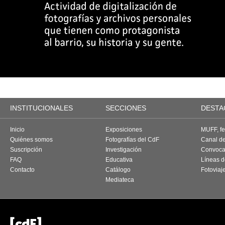
INSTITUCIONALES
SECCIONES
DESTA
Inicio
Exposiciones
MUFF, fes
Quiénes somos
Fotografías del CdF
Canal d
Suscripción
Investigación
Convoca
FAQ
Educativa
Líneas d
Contacto
Catálogo
Fotoviaj
Mediateca