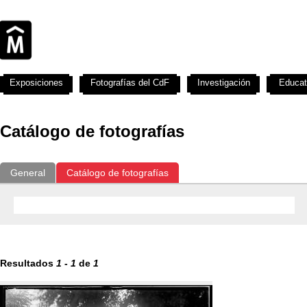
Exposiciones
Fotografías del CdF
Investigación
Educat
Catálogo de fotografías
General
Catálogo de fotografías
Resultados
1
-
1
de
1