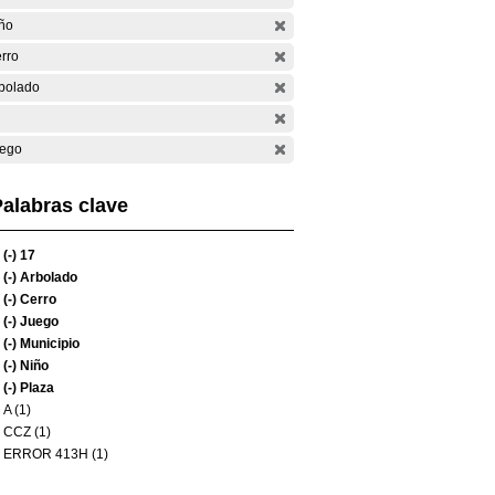
ño
rro
bolado
ego
alabras clave
(-)
17
(-)
Arbolado
(-)
Cerro
(-)
Juego
(-)
Municipio
(-)
Niño
(-)
Plaza
A (1)
CCZ (1)
ERROR 413H (1)