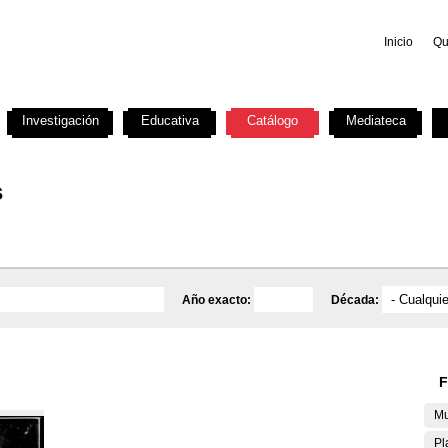
Inicio
Qu
Investigación
Educativa
Catálogo
Mediateca
s
Año exacto:
Década:
F
Mu
Pl