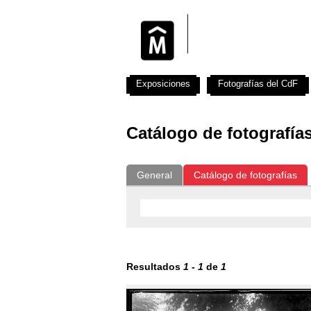
Exposiciones
Fotografías del CdF
Catálogo de fotografía
General
Catálogo de fotografías
Resultados
1
-
1
de
1