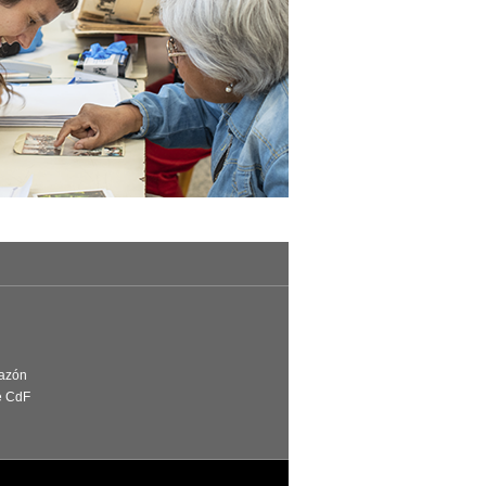
Razón
e CdF