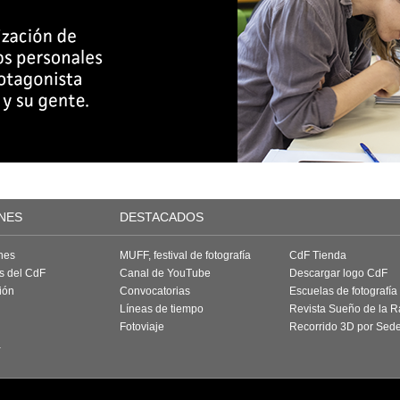
NES
DESTACADOS
nes
MUFF, festival de fotografía
CdF Tienda
as del CdF
Canal de YouTube
Descargar logo CdF
ión
Convocatorias
Escuelas de fotografía
Líneas de tiempo
Revista Sueño de la 
Fotoviaje
Recorrido 3D por Sed
a