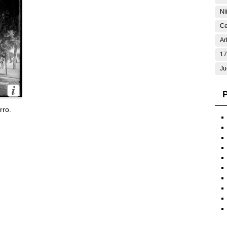
Ni
Ce
Ar
17
Ju
P
rro.