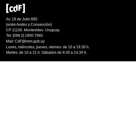
Av. 18 de Julio 885
(entre Andes y Convención)
CP 11100. Montevideo. Uruguay
Tel: [598 2] 1950 7960
Mail:
CdF@imm.gub.uy
Lunes, miércoles, jueves, viernes: de 10 a 19.30 h.
Martes: de 10 a 21 h. Sábados de 9.30 a 14.30 h.