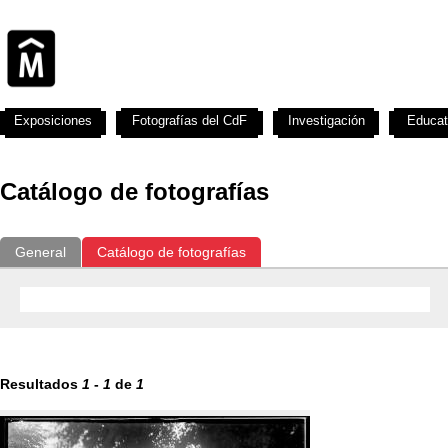
Exposiciones
Fotografías del CdF
Investigación
Educat
Catálogo de fotografías
General
Catálogo de fotografías
Resultados
1
-
1
de
1