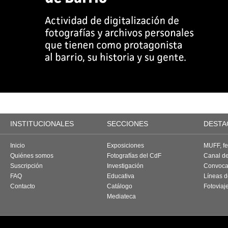
INSTITUCIONALES
SECCIONES
DESTA
Inicio
Exposiciones
MUFF, fes
Quiénes somos
Fotografías del CdF
Canal d
Suscripción
Investigación
Convoca
FAQ
Educativa
Líneas d
Contacto
Catálogo
Fotoviaj
Mediateca