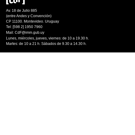
Av. 18 de Julio 885
(entre Andes y Convención)
CP 11100. Montevideo. Uruguay
Tel: [598 2] 1950 7960
Mail:
CdF@imm.gub.uy
Lunes, miércoles, jueves, viernes: de 10 a 19.30 h.
Martes: de 10 a 21 h. Sábados de 9.30 a 14.30 h.