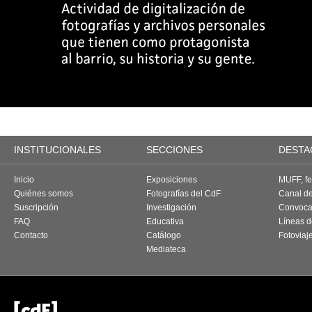
INSTITUCIONALES
SECCIONES
DESTA
Inicio
Exposiciones
MUFF, fes
Quiénes somos
Fotografías del CdF
Canal d
Suscripción
Investigación
Convoca
FAQ
Educativa
Líneas d
Contacto
Catálogo
Fotoviaj
Mediateca