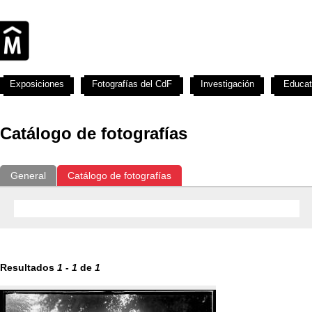
Exposiciones
Fotografías del CdF
Investigación
Educat
Catálogo de fotografías
General
Catálogo de fotografías
Resultados
1
-
1
de
1