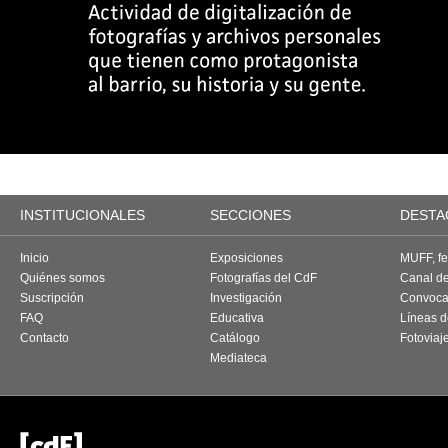
INSTITUCIONALES
SECCIONES
DESTA
Inicio
Exposiciones
MUFF, fes
Quiénes somos
Fotografías del CdF
Canal d
Suscripción
Investigación
Convoca
FAQ
Educativa
Líneas d
Contacto
Catálogo
Fotoviaj
Mediateca