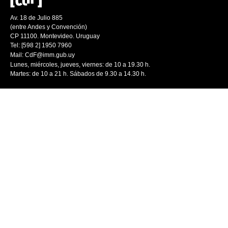
Av. 18 de Julio 885
(entre Andes y Convención)
CP 11100. Montevideo. Uruguay
Tel: [598 2] 1950 7960
Mail:
CdF@imm.gub.uy
Lunes, miércoles, jueves, viernes: de 10 a 19.30 h.
Martes: de 10 a 21 h. Sábados de 9.30 a 14.30 h.