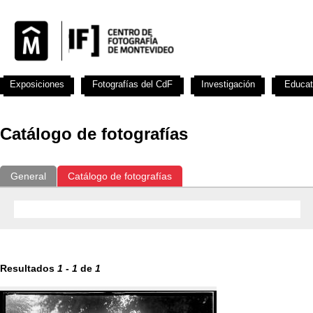
Exposiciones
Fotografías del CdF
Investigación
Educat
Catálogo de fotografías
General
Catálogo de fotografías
Resultados
1
-
1
de
1