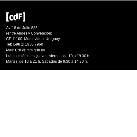
Av. 18 de Julio 885
(entre Andes y Convención)
CP 11100. Montevideo. Uruguay
Tel: [598 2] 1950 7960
Mail:
CdF@imm.gub.uy
Lunes, miércoles, jueves, viernes: de 10 a 19.30 h.
Martes: de 10 a 21 h. Sábados de 9.30 a 14.30 h.