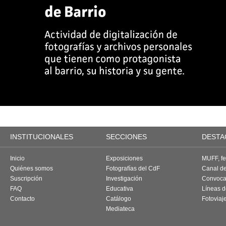
INSTITUCIONALES
SECCIONES
DESTA
Inicio
Exposiciones
MUFF, fes
Quiénes somos
Fotografías del CdF
Canal d
Suscripción
Investigación
Convoca
FAQ
Educativa
Líneas d
Contacto
Catálogo
Fotoviaj
Mediateca