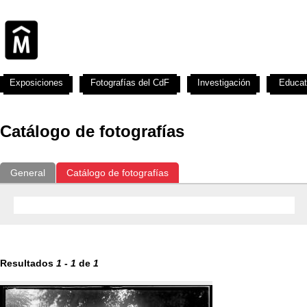
Exposiciones
Fotografías del CdF
Investigación
Educat
Catálogo de fotografías
General
Catálogo de fotografías
Resultados
1
-
1
de
1