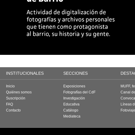
INSTITUCIONALES
SECCIONES
DESTA
Inicio
Exposiciones
MUFF, fes
Quiénes somos
Fotografías del CdF
Canal d
Suscripción
Investigación
Convoca
FAQ
Educativa
Líneas d
Contacto
Catálogo
Fotoviaj
Mediateca