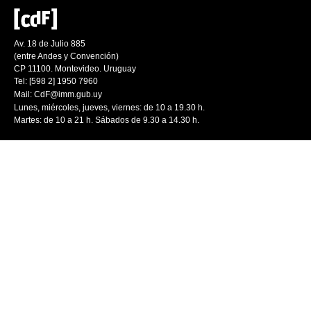
Av. 18 de Julio 885
(entre Andes y Convención)
CP 11100. Montevideo. Uruguay
Tel: [598 2] 1950 7960
Mail:
CdF@imm.gub.uy
Lunes, miércoles, jueves, viernes: de 10 a 19.30 h.
Martes: de 10 a 21 h. Sábados de 9.30 a 14.30 h.