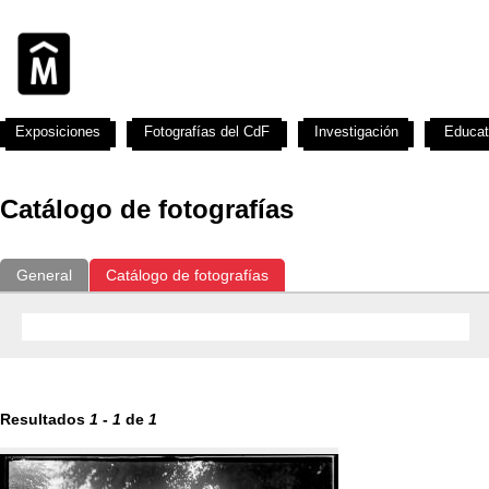
Exposiciones
Fotografías del CdF
Investigación
Educat
Catálogo de fotografías
General
Catálogo de fotografías
Resultados
1
-
1
de
1