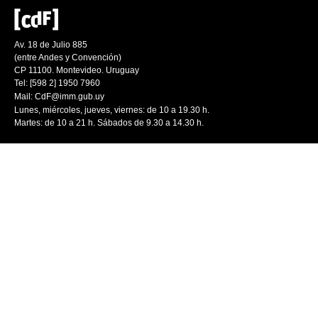
Av. 18 de Julio 885
(entre Andes y Convención)
CP 11100. Montevideo. Uruguay
Tel: [598 2] 1950 7960
Mail:
CdF@imm.gub.uy
Lunes, miércoles, jueves, viernes: de 10 a 19.30 h.
Martes: de 10 a 21 h. Sábados de 9.30 a 14.30 h.