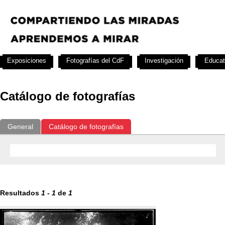
Exposiciones
Fotografías del CdF
Investigación
Educat
Catálogo de fotografías
General
Catálogo de fotografías
Resultados
1
-
1
de
1