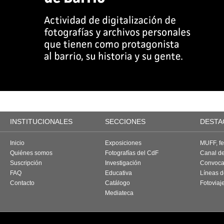
INSTITUCIONALES
SECCIONES
DESTA
Inicio
Exposiciones
MUFF, fes
Quiénes somos
Fotografías del CdF
Canal d
Suscripción
Investigación
Convoca
FAQ
Educativa
Líneas d
Contacto
Catálogo
Fotoviaj
Mediateca