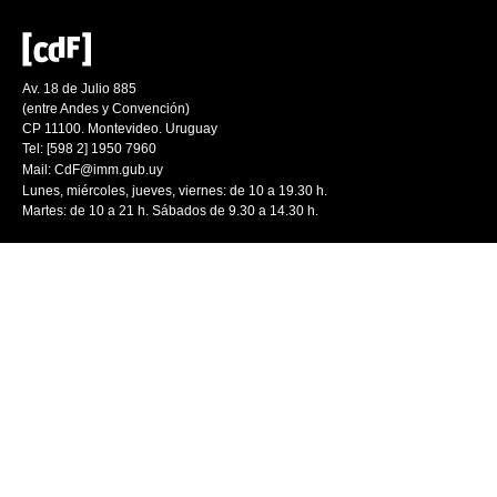
Av. 18 de Julio 885
(entre Andes y Convención)
CP 11100. Montevideo. Uruguay
Tel: [598 2] 1950 7960
Mail:
CdF@imm.gub.uy
Lunes, miércoles, jueves, viernes: de 10 a 19.30 h.
Martes: de 10 a 21 h. Sábados de 9.30 a 14.30 h.