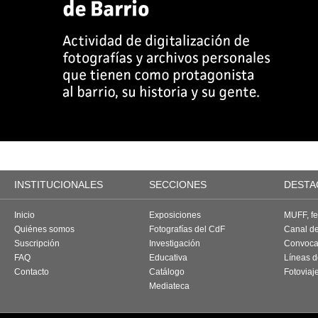
INSTITUCIONALES
SECCIONES
DESTA
Inicio
Exposiciones
MUFF, fes
Quiénes somos
Fotografías del CdF
Canal d
Suscripción
Investigación
Convoca
FAQ
Educativa
Líneas d
Contacto
Catálogo
Fotoviaj
Mediateca