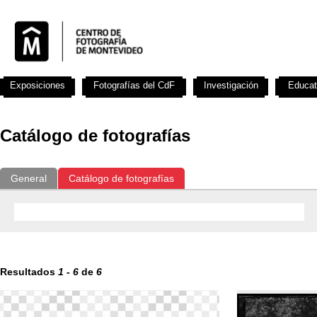
Exposiciones
Fotografías del CdF
Investigación
Educat
Catálogo de fotografías
General
Catálogo de fotografías
Resultados
1
-
6
de
6