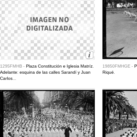
1295FMHB -
Plaza Constitución e Iglesia Matríz.
19850FMHGE -
P
Adelante: esquina de las calles Sarandí y Juan
Riqué.
Carlos...