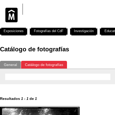
Exposiciones
Fotografías del CdF
Investigación
Educat
Catálogo de fotografías
General
Catálogo de fotografías
Resultados
1
-
1
de
1