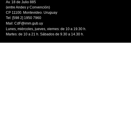
Av. 18 de Julio 885
(entre Andes y Convención)
CP 11100. Montevideo. Uruguay
Tel: [598 2] 1950 7960
Mail:
CdF@imm.gub.uy
Lunes, miércoles, jueves, viernes: de 10 a 19.30 h.
Martes: de 10 a 21 h. Sábados de 9.30 a 14.30 h.