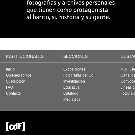
INSTITUCIONALES
SECCIONES
DESTA
Inicio
Exposiciones
MUFF, fes
Quiénes somos
Fotografías del CdF
Canal d
Suscripción
Investigación
Convoca
FAQ
Educativa
Líneas d
Contacto
Catálogo
Fotoviaj
Mediateca