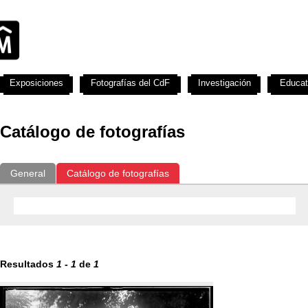
Exposiciones
Fotografías del CdF
Investigación
Educat
Catálogo de fotografías
General
Catálogo de fotografías
Resultados
1
-
1
de
1