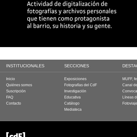
INSTITUCIONALES
SECCIONES
DESTA
Inicio
Exposiciones
MUFF, fes
Quiénes somos
Fotografías del CdF
Canal d
Suscripción
Investigación
Convoca
FAQ
Educativa
Líneas d
Contacto
Catálogo
Fotoviaj
Mediateca