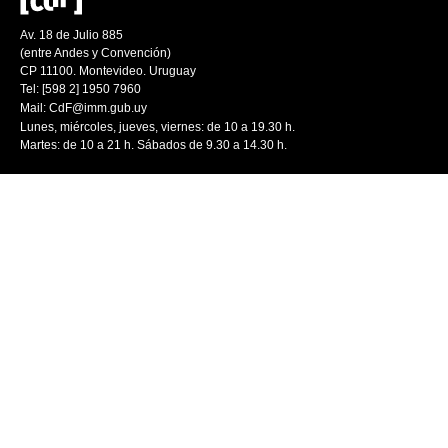
Av. 18 de Julio 885
(entre Andes y Convención)
CP 11100. Montevideo. Uruguay
Tel: [598 2] 1950 7960
Mail:
CdF@imm.gub.uy
Lunes, miércoles, jueves, viernes: de 10 a 19.30 h.
Martes: de 10 a 21 h. Sábados de 9.30 a 14.30 h.