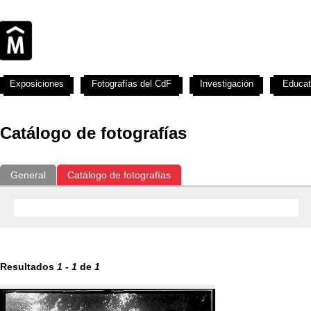
Exposiciones
Fotografías del CdF
Investigación
Educat
Catálogo de fotografías
General
Catálogo de fotografías
Resultados
1
-
1
de
1