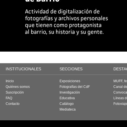
INSTITUCIONALES
SECCIONES
DESTA
Inicio
Exposiciones
MUFF, fes
Quiénes somos
Fotografías del CdF
Canal d
Suscripción
Investigación
Convoca
FAQ
Educativa
Líneas d
Contacto
Catálogo
Fotoviaj
Mediateca