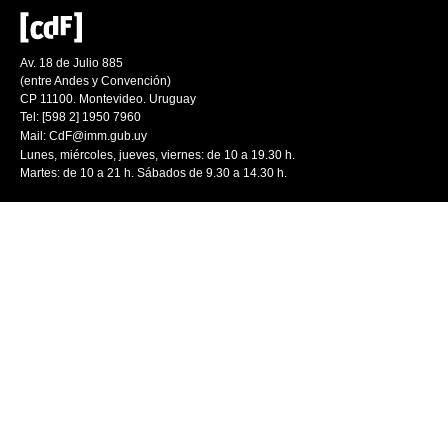
Av. 18 de Julio 885
(entre Andes y Convención)
CP 11100. Montevideo. Uruguay
Tel: [598 2] 1950 7960
Mail:
CdF@imm.gub.uy
Lunes, miércoles, jueves, viernes: de 10 a 19.30 h.
Martes: de 10 a 21 h. Sábados de 9.30 a 14.30 h.