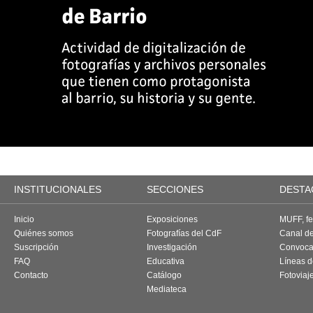
INSTITUCIONALES
SECCIONES
DESTA
Inicio
Exposiciones
MUFF, fes
Quiénes somos
Fotografías del CdF
Canal d
Suscripción
Investigación
Convoca
FAQ
Educativa
Líneas d
Contacto
Catálogo
Fotoviaj
Mediateca