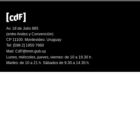
Av. 18 de Julio 885
(entre Andes y Convención)
CP 11100. Montevideo. Uruguay
Tel: [598 2] 1950 7960
Mail:
CdF@imm.gub.uy
Lunes, miércoles, jueves, viernes: de 10 a 19.30 h.
Martes: de 10 a 21 h. Sábados de 9.30 a 14.30 h.