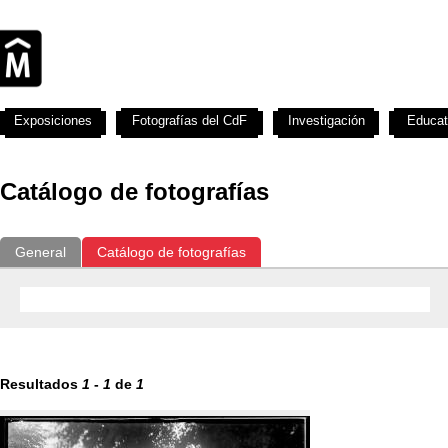
Exposiciones
Fotografías del CdF
Investigación
Educat
Catálogo de fotografías
General
Catálogo de fotografías
Resultados
1
-
1
de
1