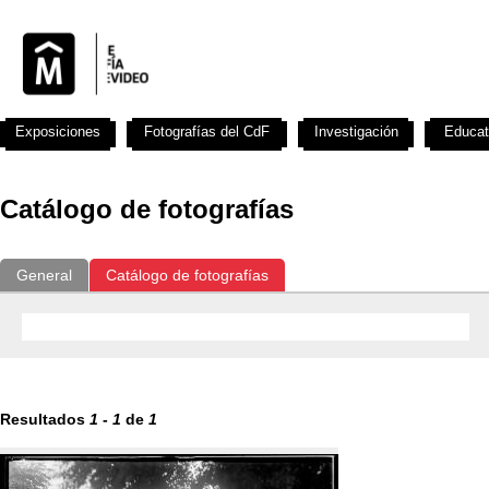
Exposiciones
Fotografías del CdF
Investigación
Educat
Catálogo de fotografías
General
Catálogo de fotografías
Resultados
1
-
1
de
1