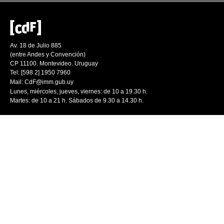
Av. 18 de Julio 885
(entre Andes y Convención)
CP 11100. Montevideo. Uruguay
Tel: [598 2] 1950 7960
Mail:
CdF@imm.gub.uy
Lunes, miércoles, jueves, viernes: de 10 a 19.30 h.
Martes: de 10 a 21 h. Sábados de 9.30 a 14.30 h.