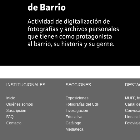
INSTITUCIONALES
SECCIONES
DESTA
Inicio
Exposiciones
MUFF, fes
Quiénes somos
Fotografías del CdF
Canal d
Suscripción
Investigación
Convoca
FAQ
Educativa
Líneas d
Contacto
Catálogo
Fotoviaj
Mediateca