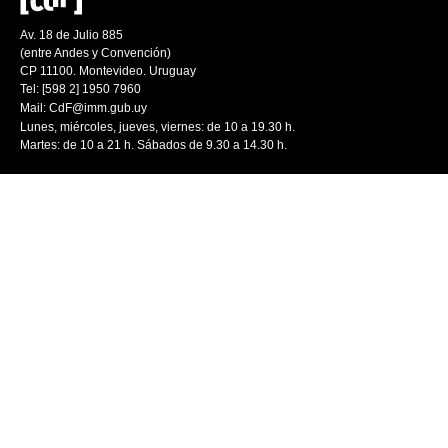
Av. 18 de Julio 885
(entre Andes y Convención)
CP 11100. Montevideo. Uruguay
Tel: [598 2] 1950 7960
Mail:
CdF@imm.gub.uy
Lunes, miércoles, jueves, viernes: de 10 a 19.30 h.
Martes: de 10 a 21 h. Sábados de 9.30 a 14.30 h.