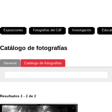
Exposiciones
Fotografías del CdF
Investigación
Educat
Catálogo de fotografías
General
Catálogo de fotografías
Resultados
1
-
1
de
1