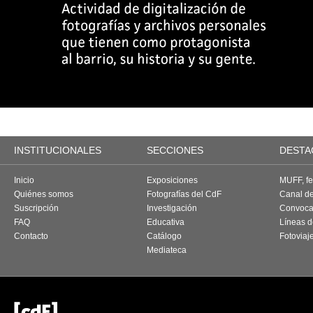
INSTITUCIONALES
SECCIONES
DESTA
Inicio
Exposiciones
MUFF, fes
Quiénes somos
Fotografías del CdF
Canal d
Suscripción
Investigación
Convoca
FAQ
Educativa
Líneas d
Contacto
Catálogo
Fotoviaj
Mediateca