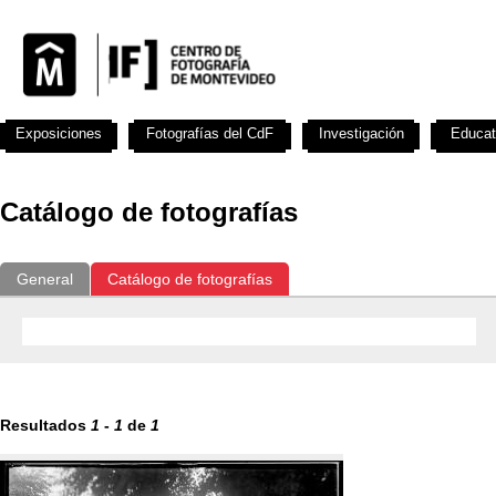
Exposiciones
Fotografías del CdF
Investigación
Educat
Catálogo de fotografías
General
Catálogo de fotografías
Resultados
1
-
1
de
1