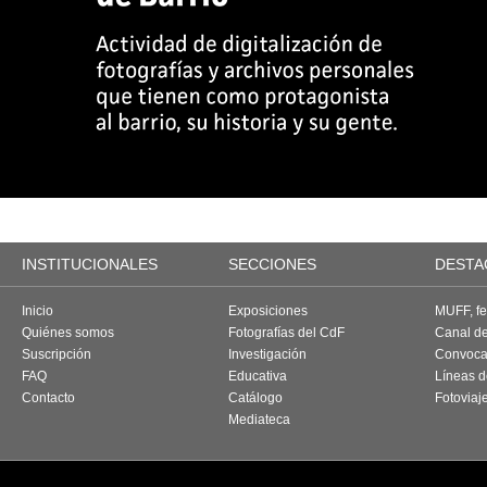
INSTITUCIONALES
SECCIONES
DESTA
Inicio
Exposiciones
MUFF, fes
Quiénes somos
Fotografías del CdF
Canal d
Suscripción
Investigación
Convoca
FAQ
Educativa
Líneas d
Contacto
Catálogo
Fotoviaj
Mediateca