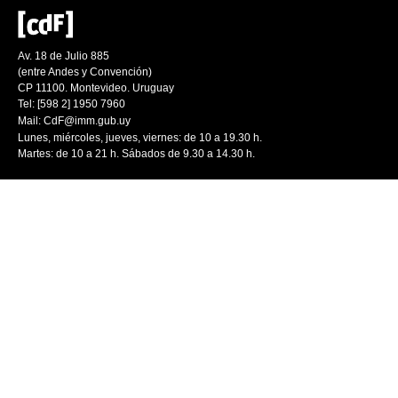
Av. 18 de Julio 885
(entre Andes y Convención)
CP 11100. Montevideo. Uruguay
Tel: [598 2] 1950 7960
Mail:
CdF@imm.gub.uy
Lunes, miércoles, jueves, viernes: de 10 a 19.30 h.
Martes: de 10 a 21 h. Sábados de 9.30 a 14.30 h.