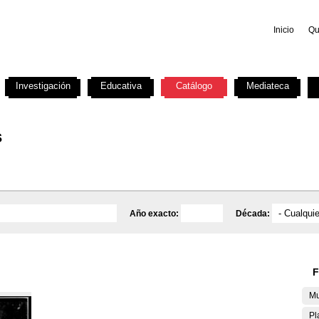
Inicio
Qu
Investigación
Educativa
Catálogo
Mediateca
s
Año exacto:
Década:
F
Mu
Pl