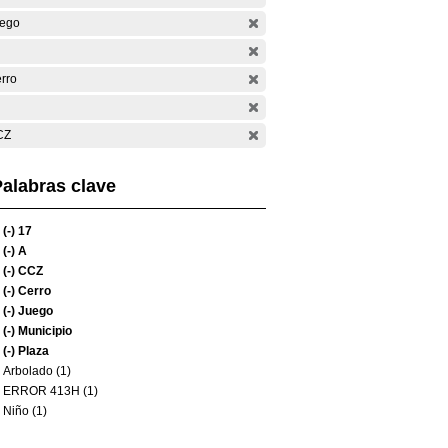
ego
rro
CZ
alabras clave
(-)
17
(-)
A
(-)
CCZ
(-)
Cerro
(-)
Juego
(-)
Municipio
(-)
Plaza
Arbolado (1)
ERROR 413H (1)
Niño (1)