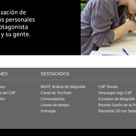
NES
DESTACADOS
nes
MUFF, festival de fotografía
CdF Tienda
as del CdF
Canal de YouTube
Descargar logo CdF
ión
Convocatorias
Escuelas de fotografía
Líneas de tiempo
Revista Sueño de la 
Fotoviaje
Recorrido 3D por Sed
a