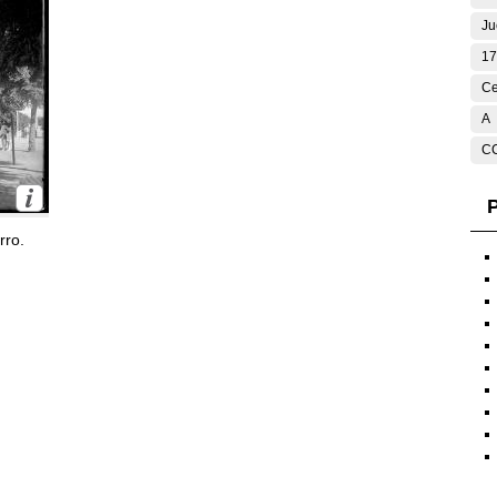
Ju
17
Ce
A
C
P
rro.