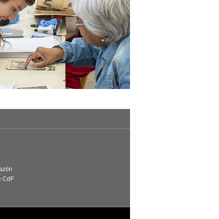
Razón
e CdF