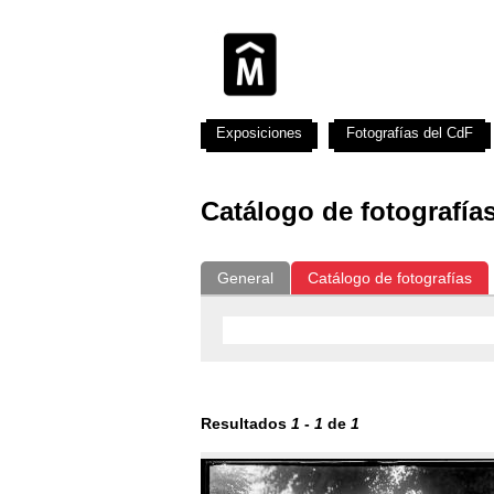
Exposiciones
Fotografías del CdF
Catálogo de fotografía
General
Catálogo de fotografías
Resultados
1
-
1
de
1