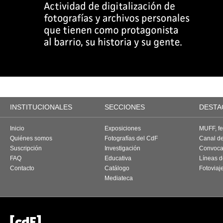
INSTITUCIONALES
SECCIONES
DESTA
Inicio
Exposiciones
MUFF, fes
Quiénes somos
Fotografías del CdF
Canal d
Suscripción
Investigación
Convoca
FAQ
Educativa
Líneas d
Contacto
Catálogo
Fotoviaj
Mediateca