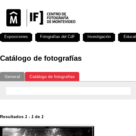
Exposiciones
Fotografías del CdF
Investigación
Educat
Catálogo de fotografías
General
Catálogo de fotografías
Resultados
1
-
1
de
1