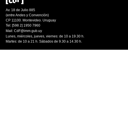
Av. 18 de Julio 885
(entre Andes y Convención)
CP 11100. Montevideo. Uruguay
Tel: [598 2] 1950 7960
Mail:
CdF@imm.gub.uy
Lunes, miércoles, jueves, viernes: de 10 a 19.30 h.
Martes: de 10 a 21 h. Sábados de 9.30 a 14.30 h.