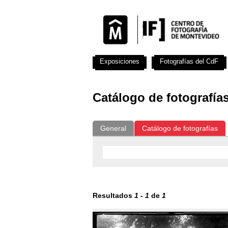
Exposiciones
Fotografías del CdF
Catálogo de fotografía
General
Catálogo de fotografías
Resultados
1
-
1
de
1