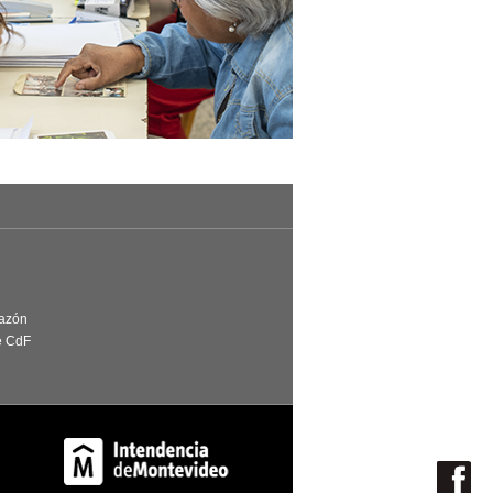
Razón
e CdF