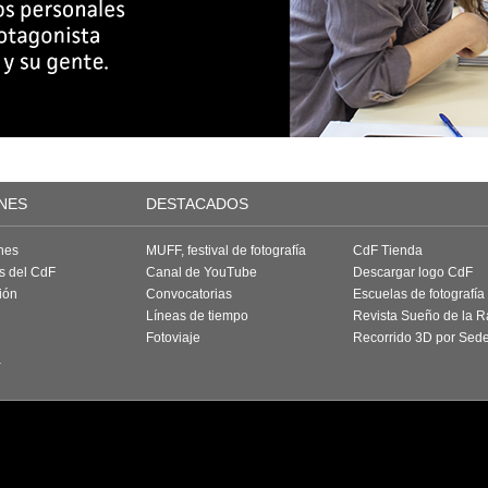
NES
DESTACADOS
nes
MUFF, festival de fotografía
CdF Tienda
as del CdF
Canal de YouTube
Descargar logo CdF
ión
Convocatorias
Escuelas de fotografía
Líneas de tiempo
Revista Sueño de la 
Fotoviaje
Recorrido 3D por Sed
a