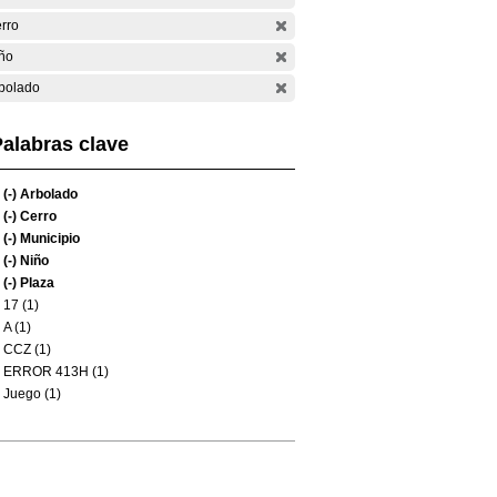
rro
ño
bolado
alabras clave
(-)
Arbolado
(-)
Cerro
(-)
Municipio
(-)
Niño
(-)
Plaza
17 (1)
A (1)
CCZ (1)
ERROR 413H (1)
Juego (1)