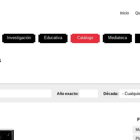
Inicio
Qu
Investigación
Educativa
Catálogo
Mediateca
s
Año exacto:
Década:
F
Mu
Pl