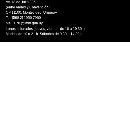
Av. 18 de Julio 885
(entre Andes y Convención)
CP 11100. Montevideo. Uruguay
Tel: [598 2] 1950 7960
Mail:
CdF@imm.gub.uy
Lunes, miércoles, jueves, viernes: de 10 a 19.30 h.
Martes: de 10 a 21 h. Sábados de 9.30 a 14.30 h.