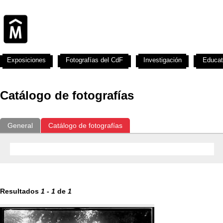
Exposiciones
Fotografías del CdF
Investigación
Educat
Catálogo de fotografías
General
Catálogo de fotografías
Resultados
1
-
1
de
1