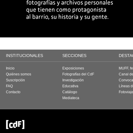
INSTITUCIONALES
SECCIONES
DESTA
Inicio
Exposiciones
MUFF, fes
Quiénes somos
Fotografías del CdF
Canal d
Suscripción
Investigación
Convoca
FAQ
Educativa
Líneas d
Contacto
Catálogo
Fotoviaj
Mediateca