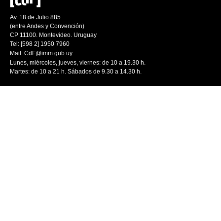
Av. 18 de Julio 885
(entre Andes y Convención)
CP 11100. Montevideo. Uruguay
Tel: [598 2] 1950 7960
Mail:
CdF@imm.gub.uy
Lunes, miércoles, jueves, viernes: de 10 a 19.30 h.
Martes: de 10 a 21 h. Sábados de 9.30 a 14.30 h.