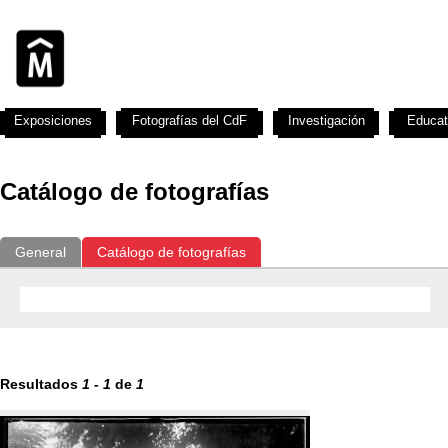
Exposiciones
Fotografías del CdF
Investigación
Educat
Catálogo de fotografías
General
Catálogo de fotografías
Resultados
1
-
1
de
1