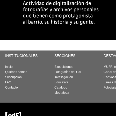
INSTITUCIONALES
SECCIONES
DESTA
Inicio
Exposiciones
MUFF, fes
Quiénes somos
Fotografías del CdF
Canal d
Suscripción
Investigación
Convoca
FAQ
Educativa
Líneas d
Contacto
Catálogo
Fotoviaj
Mediateca