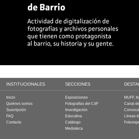
INSTITUCIONALES
SECCIONES
DESTA
Inicio
Exposiciones
MUFF, fes
Quiénes somos
Fotografías del CdF
Canal d
Suscripción
Investigación
Convoca
FAQ
Educativa
Líneas d
Contacto
Catálogo
Fotoviaj
Mediateca