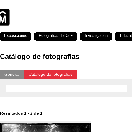
Exposiciones
Fotografías del CdF
Investigación
Educat
Catálogo de fotografías
General
Catálogo de fotografías
Resultados
1
-
1
de
1