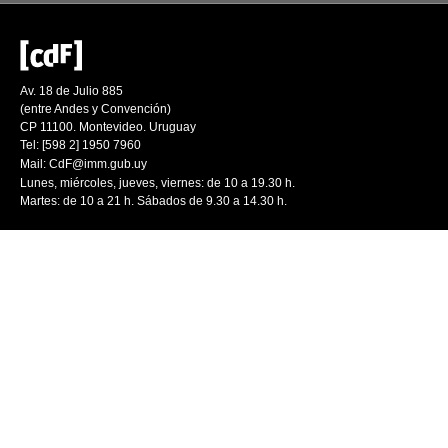
Av. 18 de Julio 885
(entre Andes y Convención)
CP 11100. Montevideo. Uruguay
Tel: [598 2] 1950 7960
Mail:
CdF@imm.gub.uy
Lunes, miércoles, jueves, viernes: de 10 a 19.30 h.
Martes: de 10 a 21 h. Sábados de 9.30 a 14.30 h.